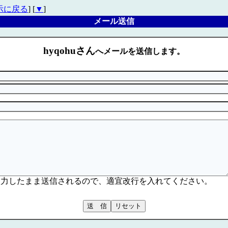
示に戻る
] [
▼
]
メール送信
hyqohuさん
へメールを送信します。
入力したまま送信されるので、適宜改行を入れてください。