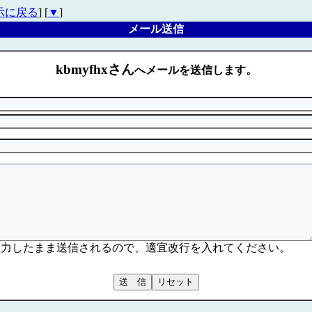
示に戻る
] [
▼
]
メール送信
kbmyfhxさん
へメールを送信します。
入力したまま送信されるので、適宜改行を入れてください。