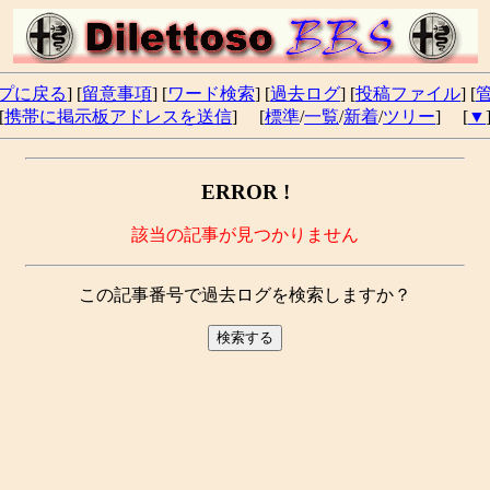
プに戻る
] [
留意事項
] [
ワード検索
] [
過去ログ
] [
投稿ファイル
] [
[
携帯に掲示板アドレスを送信
] [
標準
/
一覧
/
新着
/
ツリー
] [
▼
ERROR !
該当の記事が見つかりません
この記事番号で過去ログを検索しますか？