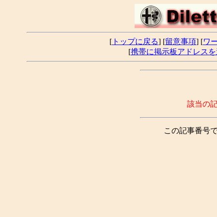
[
トップに戻る
] [
留意事項
] [
ワ
[
携帯に掲示板アドレスを
該当の
この記事番号