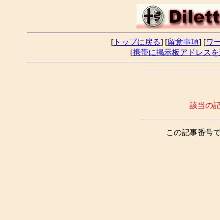
[
トップに戻る
] [
留意事項
] [
ワ
[
携帯に掲示板アドレスを
該当の
この記事番号