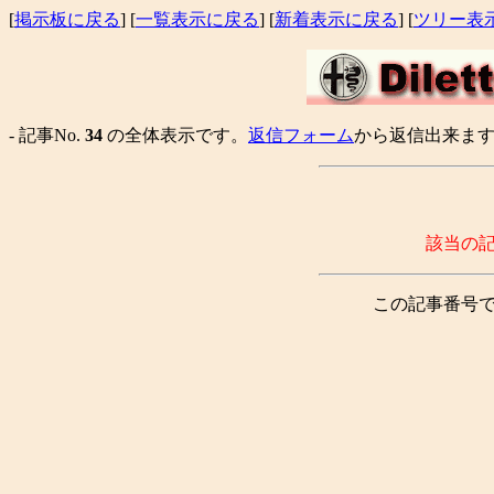
[
掲示板に戻る
] [
一覧表示に戻る
] [
新着表示に戻る
] [
ツリー表
- 記事No.
34
の全体表示です。
返信フォーム
から返信出来ます。
該当の
この記事番号