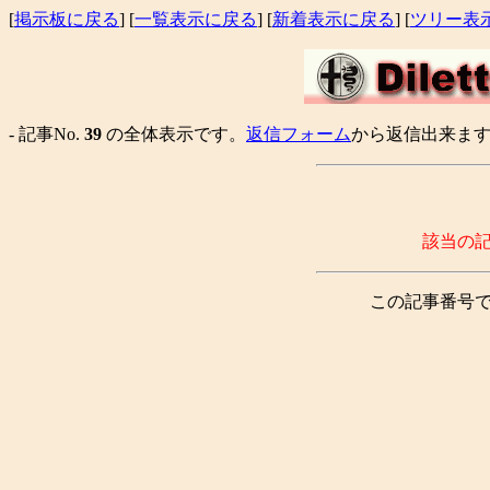
[
掲示板に戻る
] [
一覧表示に戻る
] [
新着表示に戻る
] [
ツリー表
- 記事No.
39
の全体表示です。
返信フォーム
から返信出来ます。
該当の
この記事番号