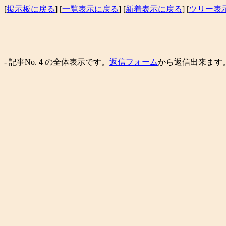
[
掲示板に戻る
] [
一覧表示に戻る
] [
新着表示に戻る
] [
ツリー表
- 記事No.
4
の全体表示です。
返信フォーム
から返信出来ます。