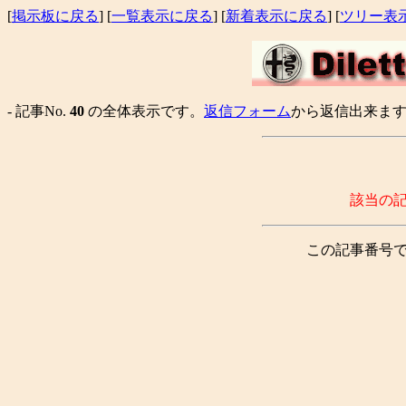
[
掲示板に戻る
] [
一覧表示に戻る
] [
新着表示に戻る
] [
ツリー表
- 記事No.
40
の全体表示です。
返信フォーム
から返信出来ます。
該当の
この記事番号