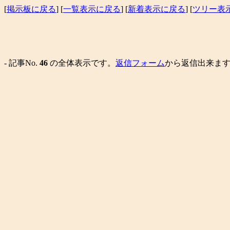
[
掲示板に戻る
] [
一覧表示に戻る
] [
新着表示に戻る
] [
ツリー表
- 記事No.
46
の全体表示です。
返信フォーム
から返信出来ます。