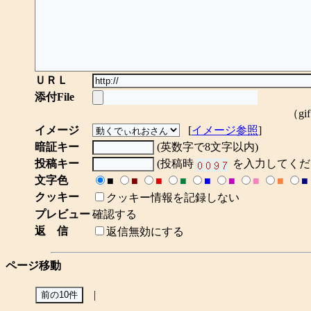
ＵＲＬ
添付File
（gi
イメージ
[
イメージ参照
]
暗証キー
(英数字で8文字以内)
投稿キー
(投稿時
を入力してくだ
文字色
■
■
■
■
■
■
■
■
■
クッキー
クッキー情報を記録しない
プレビュー
確認する
返 信
返信無効にする
ページ移動
|