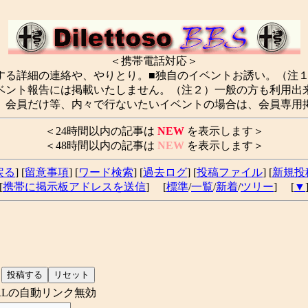
＜携帯電話対応＞
する詳細の連絡や、やりとり。■独自のイベントお誘い。（注
ベント報告には掲載いたしません。（注２）一般の方も利用出
。会員だけ等、内々で行ないたいイベントの場合は、会員専用
＜24時間以内の記事は
NEW
を表示します＞
＜48時間以内の記事は
NEW
を表示します＞
戻る
] [
留意事項
] [
ワード検索
] [
過去ログ
] [
投稿ファイル
] [
新規投
[
携帯に掲示板アドレスを送信
] [
標準
/
一覧
/
新着
/
ツリー
] [
▼
RLの自動リンク無効