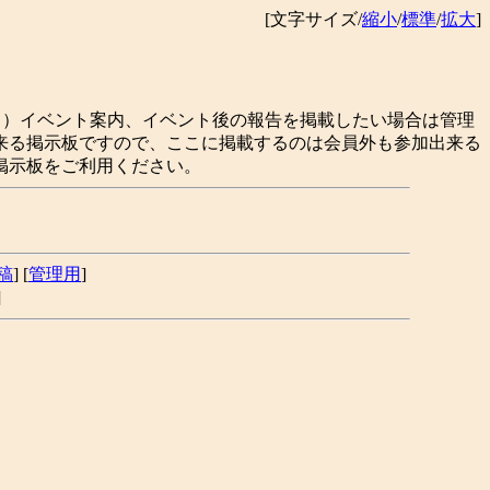
[文字サイズ/
縮小
/
標準
/
拡大
]
１）イベント案内、イベント後の報告を掲載したい場合は管理
来る掲示板ですので、ここに掲載するのは会員外も参加出来る
掲示板をご利用ください。
稿
] [
管理用
]
]