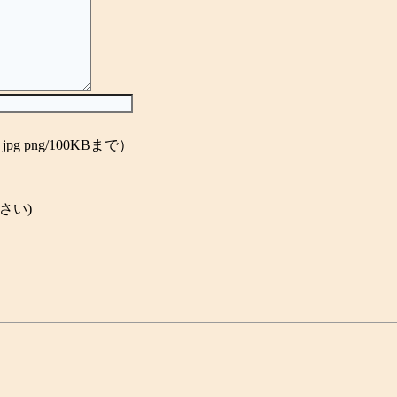
f jpg png/100KBまで）
さい)