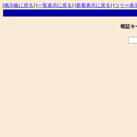
[
掲示板に戻る
] [
一覧表示に戻る
] [
新着表示に戻る
] [
ツリー表
暗証キ