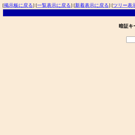
[
掲示板に戻る
] [
一覧表示に戻る
] [
新着表示に戻る
] [
ツリー表
暗証キ