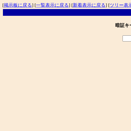
[
掲示板に戻る
] [
一覧表示に戻る
] [
新着表示に戻る
] [
ツリー表
暗証キ