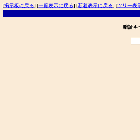
[
掲示板に戻る
] [
一覧表示に戻る
] [
新着表示に戻る
] [
ツリー表
暗証キ