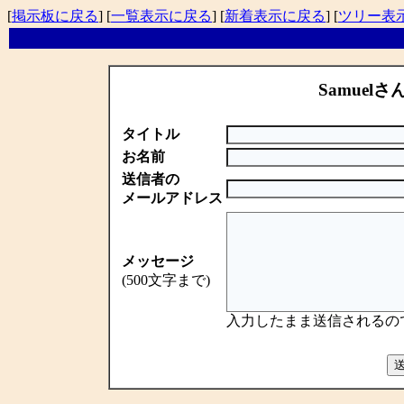
[
掲示板に戻る
] [
一覧表示に戻る
] [
新着表示に戻る
] [
ツリー表
Samuelさ
タイトル
お名前
送信者の
メールアドレス
メッセージ
(500文字まで)
入力したまま送信されるの