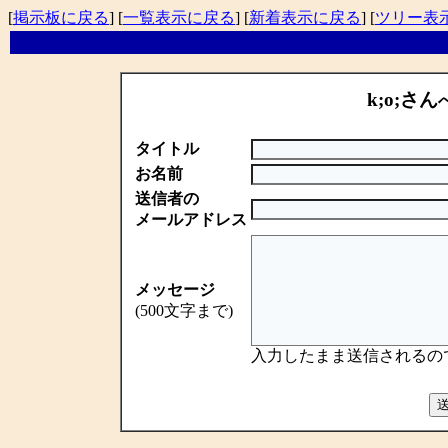
[
掲示板に戻る
] [
一覧表示に戻る
] [
新着表示に戻る
] [
ツリー表
k;o;さん
タイトル
お名前
送信者の
メールアドレス
メッセージ
(500文字まで)
入力したまま送信されるの