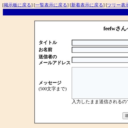
[
掲示板に戻る
] [
一覧表示に戻る
] [
新着表示に戻る
] [
ツリー表
feefwさん
タイトル
お名前
送信者の
メールアドレス
メッセージ
(500文字まで)
入力したまま送信されるの