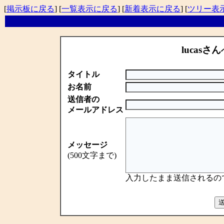
[
掲示板に戻る
] [
一覧表示に戻る
] [
新着表示に戻る
] [
ツリー表
lucasさん
タイトル
お名前
送信者の
メールアドレス
メッセージ
(500文字まで)
入力したまま送信されるの